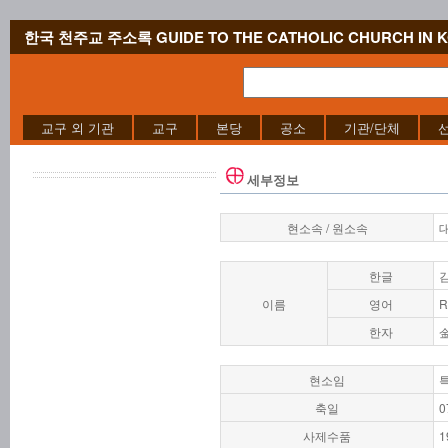
한국 천주교 주소록 GUIDE TO THE CATHOLIC CHURCH IN 
교구 외 기관
교구
본당
공소
기관/단체
세부정보
현소속 / 원소속
한글
이름
영어
R
한자
현소임
축일
0
사제수품
1