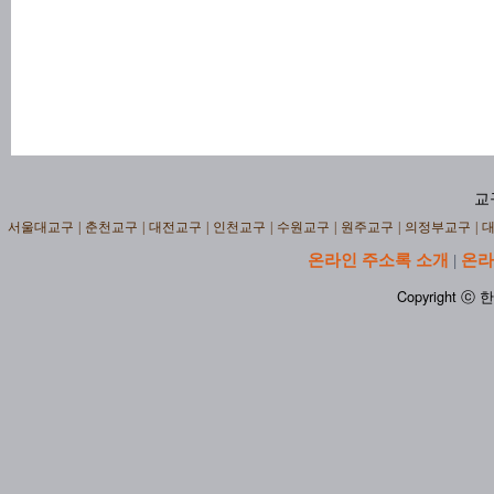
교
서울대교구
|
춘천교구
|
대전교구
|
인천교구
|
수원교구
|
원주교구
|
의정부교구
|
온라인 주소록 소개
온라
|
Copyright ⓒ