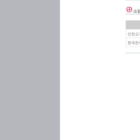
소
인천교구
한국천