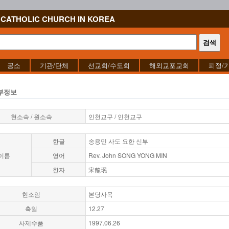
CATHOLIC CHURCH IN KOREA
공소
기관/단체
선교회/수도회
해외교포교회
피정/
부정보
현소속 / 원소속
인천교구 / 인천교구
한글
송용민 사도 요한 신부
이름
영어
Rev. John SONG YONG MIN
한자
宋龍珉
현소임
본당사목
축일
12.27
사제수품
1997.06.26