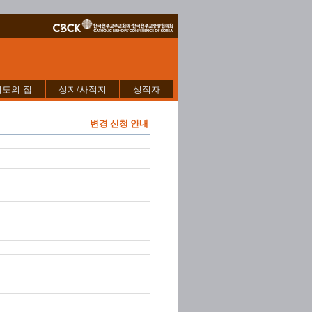
기도의 집
성지/사적지
성직자
변경 신청 안내