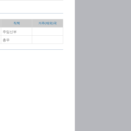
직책
거주(재외)국
주임신부
총무