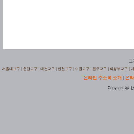
교
서울대교구
|
춘천교구
|
대전교구
|
인천교구
|
수원교구
|
원주교구
|
의정부교구
|
온라인 주소록 소개
온라
|
Copyright ⓒ