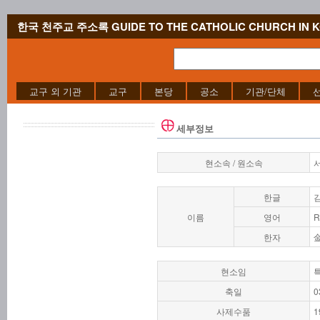
한국 천주교 주소록 GUIDE TO THE CATHOLIC CHURCH IN 
교구 외 기관
교구
본당
공소
기관/단체
세부정보
현소속 / 원소속
한글
이름
영어
R
한자
현소임
축일
0
사제수품
1