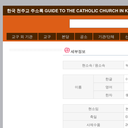
한국 천주교 주소록 GUIDE TO THE CATHOLIC CHURCH IN 
교구 외 기관
교구
본당
공소
기관/단체
세부정보
현소속 / 원소속
한글
이름
영어
한자
현소임
축일
0
사제수품
2