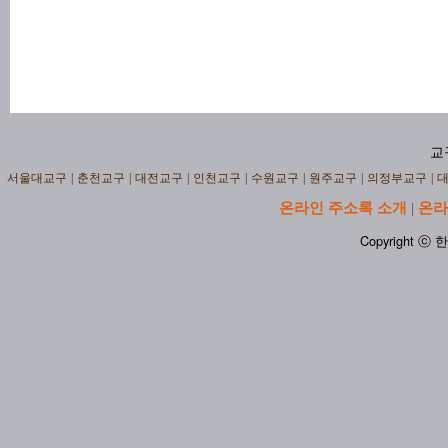
교
서울대교구
|
춘천교구
|
대전교구
|
인천교구
|
수원교구
|
원주교구
|
의정부교구
|
온라인 주소록 소개
온라
|
Copyright ⓒ