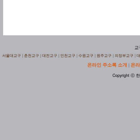
교
서울대교구
|
춘천교구
|
대전교구
|
인천교구
|
수원교구
|
원주교구
|
의정부교구
|
온라인 주소록 소개
온라
|
Copyright ⓒ