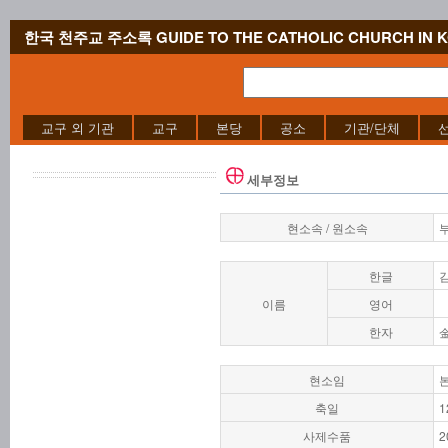
한국 천주교 주소록 GUIDE TO THE CATHOLIC CHURCH IN 
교구 외 기관
교구
본당
공소
기관/단체
세부정보
현소속 / 원소속
한글
이름
영어
한자
현소임
축일
1
사제수품
2