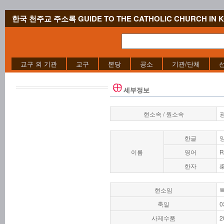
한국 천주교 주소록 GUIDE TO THE CATHOLIC CHURCH IN 
교구 외 기관
교구
본당
공소
기관/단체
세부정보
현소속 / 원소속
한글
이름
영어
R
한자
현소임
축일
0
사제수품
2