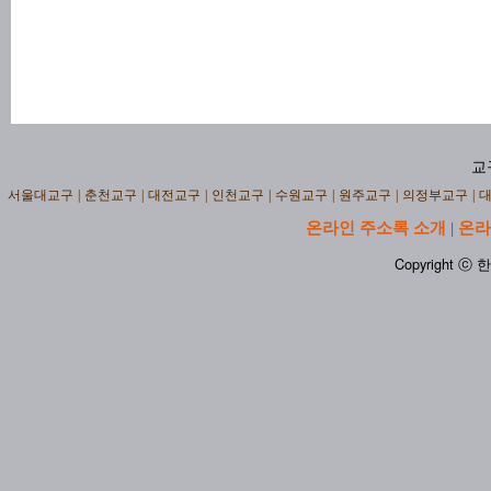
교
서울대교구
|
춘천교구
|
대전교구
|
인천교구
|
수원교구
|
원주교구
|
의정부교구
|
온라인 주소록 소개
온라
|
Copyright ⓒ