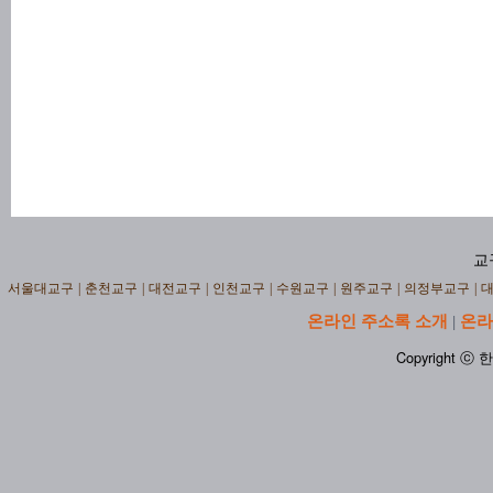
교
서울대교구
|
춘천교구
|
대전교구
|
인천교구
|
수원교구
|
원주교구
|
의정부교구
|
온라인 주소록 소개
온라
|
Copyright ⓒ