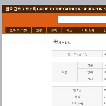
한국 천주교 주소록 GUIDE TO THE CATHOLIC CHURCH IN 
교구 외 기관
교구
본당
공소
기관/단체
세부정보
현소속 / 원소속
한글
이름
영어
R
한자
현소임
축일
0
사제수품
2