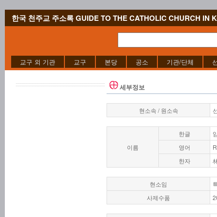
한국 천주교 주소록 GUIDE TO THE CATHOLIC CHURCH IN 
교구 외 기관
교구
본당
공소
기관/단체
세부정보
현소속 / 원소속
한글
이름
영어
R
한자
현소임
사제수품
2