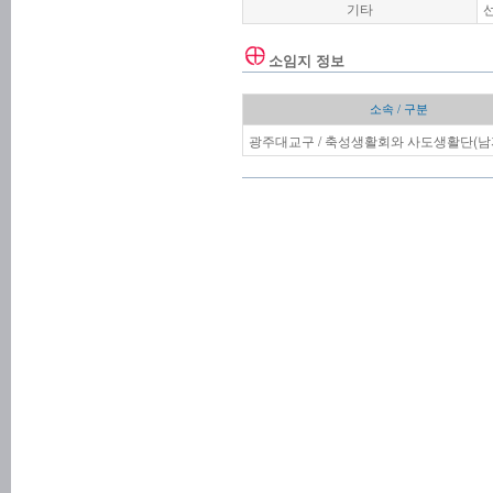
기타
소임지 정보
소속 / 구분
광주대교구 / 축성생활회와 사도생활단(남