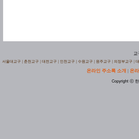
교
서울대교구
|
춘천교구
|
대전교구
|
인천교구
|
수원교구
|
원주교구
|
의정부교구
|
온라인 주소록 소개
온라
|
Copyright ⓒ