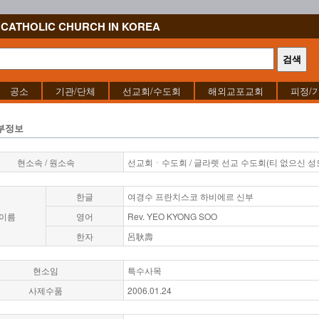
CATHOLIC CHURCH IN KOREA
공소
기관/단체
선교회/수도회
해외교포교회
피정/
부정보
현소속 / 원소속
선교회ㆍ수도회 / 글라렛 선교 수도회(티 없으신 성
한글
여경수 프란치스코 하비에르 신부
이름
영어
Rev. YEO KYONG SOO
한자
呂耿壽
현소임
특수사목
사제수품
2006.01.24