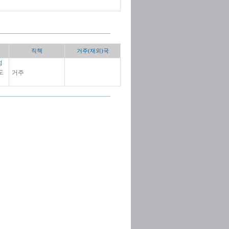
직책
거주(재외)국
성
거주
도