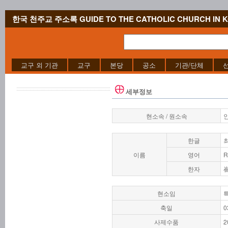
한국 천주교 주소록 GUIDE TO THE CATHOLIC CHURCH IN 
교구 외 기관
교구
본당
공소
기관/단체
세부정보
현소속 / 원소속
한글
이름
영어
R
한자
현소임
축일
0
사제수품
2