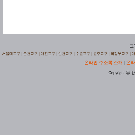
교
서울대교구
|
춘천교구
|
대전교구
|
인천교구
|
수원교구
|
원주교구
|
의정부교구
|
온라인 주소록 소개
온라
|
Copyright ⓒ