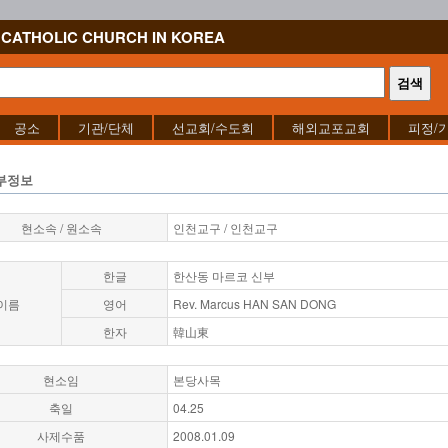
CATHOLIC CHURCH IN KOREA
공소
기관/단체
선교회/수도회
해외교포교회
피정/
부정보
현소속 / 원소속
인천교구 / 인천교구
한글
한산동 마르코 신부
이름
영어
Rev. Marcus HAN SAN DONG
한자
韓山東
현소임
본당사목
축일
04.25
사제수품
2008.01.09