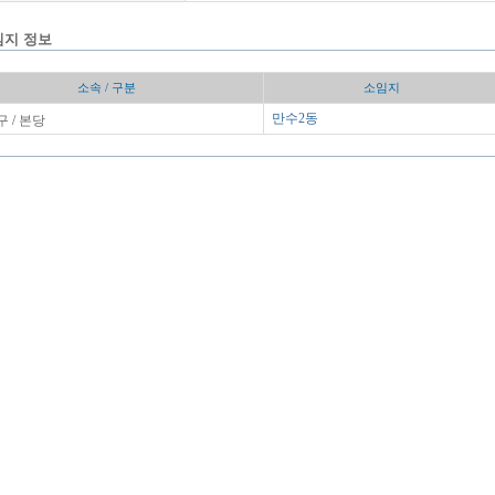
임지 정보
소속 / 구분
소임지
 / 본당
만수2동