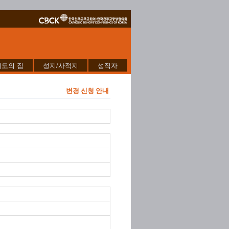
기도의 집
성지/사적지
성직자
변경 신청 안내