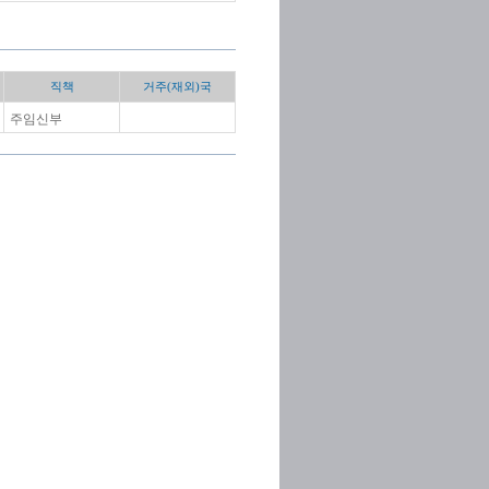
직책
거주(재외)국
주임신부