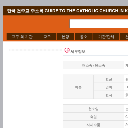
한국 천주교 주소록 GUIDE TO THE CATHOLIC CHURCH IN 
교구 외 기관
교구
본당
공소
기관/단체
세부정보
현소속 / 원소속
한글
이름
영어
H
한자
현소임
축일
0
사제수품
2