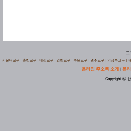
교
서울대교구
|
춘천교구
|
대전교구
|
인천교구
|
수원교구
|
원주교구
|
의정부교구
|
온라인 주소록 소개
온라
|
Copyright ⓒ