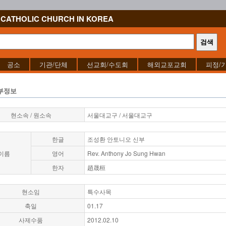
CATHOLIC CHURCH IN KOREA
공소
기관/단체
선교회/수도회
해외교포교회
피정/
부정보
현소속 / 원소속
서울대교구 / 서울대교구
한글
조성환 안토니오 신부
이름
영어
Rev. Anthony Jo Sung Hwan
한자
趙晟桓
현소임
특수사목
축일
01.17
사제수품
2012.02.10