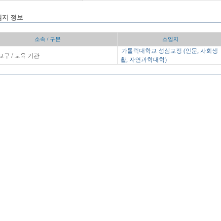
임지 정보
소속 / 구분
소임지
가톨릭대학교 성심교정 (인문, 사회생
구 / 교육 기관
활, 자연과학대학)