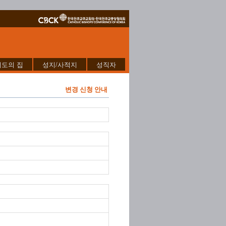
기도의 집
성지/사적지
성직자
변경 신청 안내