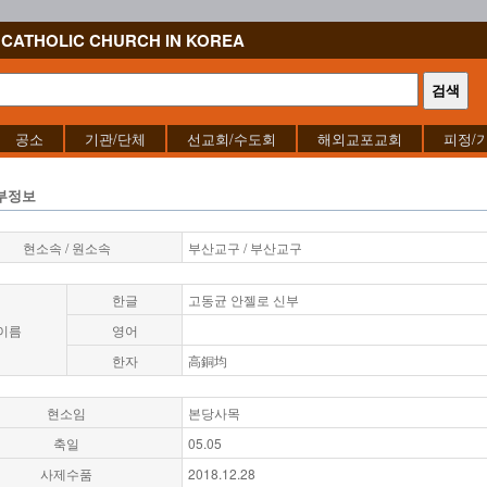
CATHOLIC CHURCH IN KOREA
공소
기관/단체
선교회/수도회
해외교포교회
피정/
부정보
현소속 / 원소속
부산교구 / 부산교구
한글
고동균 안젤로 신부
이름
영어
한자
高銅均
현소임
본당사목
축일
05.05
사제수품
2018.12.28