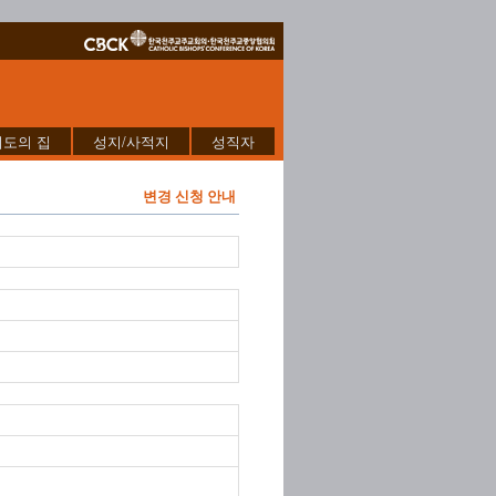
기도의 집
성지/사적지
성직자
변경 신청 안내