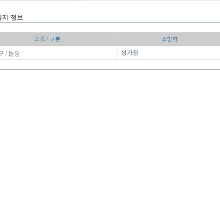
임지 정보
소속 / 구분
소임지
 / 본당
성가정