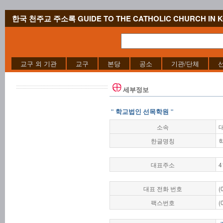
한국 천주교 주소록 GUIDE TO THE CATHOLIC CHURCH IN 
교구 외 기관
교구
본당
공소
기관/단체
세부정보
" 학교법인 선목학원 "
소속
한글명칭
대표주소
4
대표 전화 번호
(
팩스번호
(