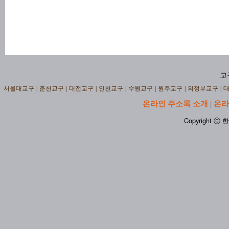
교
서울대교구
|
춘천교구
|
대전교구
|
인천교구
|
수원교구
|
원주교구
|
의정부교구
|
온라인 주소록 소개
온라
|
Copyright ⓒ