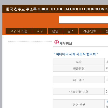
한국 천주교 주소록 GUIDE TO THE CATHOLIC CHURCH IN 
교구 외 기관
교구
본당
공소
기관/단체
세부정보
" 파티마의 세계 사도직 협의회 "
소속
한글명칭
대표주소
3
대표 전화 번호
0
담당 신부
R