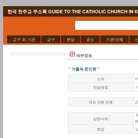
한국 천주교 주소록 GUIDE TO THE CATHOLIC CHURCH IN 
교구 외 기관
교구
본당
공소
기관/단체
세부정보
" 가톨릭 문인회 "
소속
한글명칭
대표 전화 번호
(
담당사제
R
회장