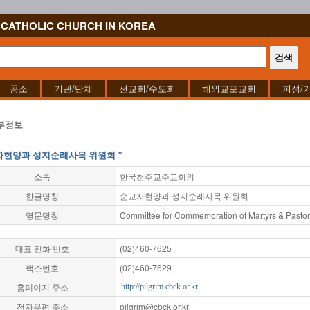
CATHOLIC CHURCH IN KOREA
공소
기관/단체
선교회/수도회
해외교포교회
피정/
부정보
자현양과 성지순례사목 위원회 "
소속
한국천주교주교회의
한글명칭
순교자현양과 성지순례사목 위원회
영문명칭
Committee for Commemoration of Martyrs & Pastor
대표 전화 번호
(02)460-7625
팩스번호
(02)460-7629
홈페이지 주소
http://pilgrim.cbck.or.kr
전자우편 주소
pilgrim@cbck.or.kr