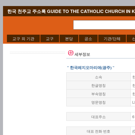
한국 천주교 주소록 GUIDE TO THE CATHOLIC CHURCH IN 
교구 외 기관
교구
본당
공소
기관/단체
세부정보
" 한국레지오마리애(광주) "
소속
한글명칭
부속명칭
영문명칭
L
대표주소
6
대표 전화 번호
(