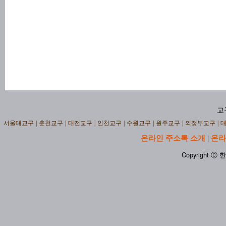
교
서울대교구
|
춘천교구
|
대전교구
|
인천교구
|
수원교구
|
원주교구
|
의정부교구
|
온라인 주소록 소개
온라
|
Copyright ⓒ