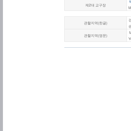
제2대 교구장
M
경
관할지역(한글)
송
M
관할지역(영문)
Y