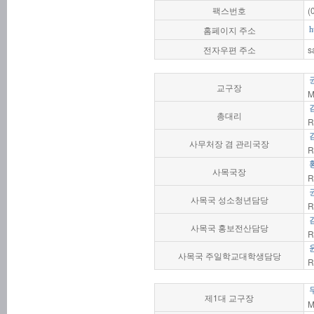
팩스번호
(
홈페이지 주소
h
전자우편 주소
s
교구장
M
총대리
R
사무처장 겸 관리국장
R
사목국장
R
사목국 성소청년담당
R
사목국 홍보전산담당
R
사목국 주일학교대학생담당
R
제1대 교구장
M