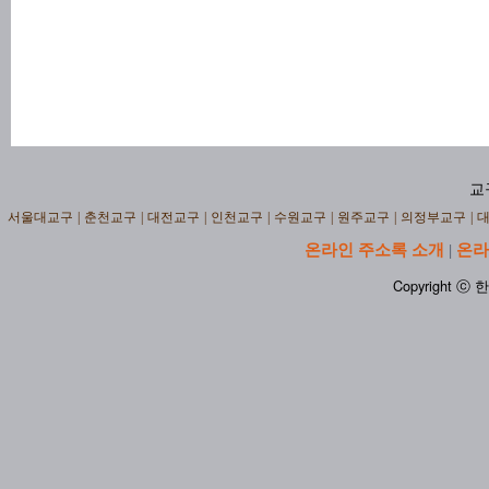
교
서울대교구
|
춘천교구
|
대전교구
|
인천교구
|
수원교구
|
원주교구
|
의정부교구
|
온라인 주소록 소개
온라
|
Copyright ⓒ