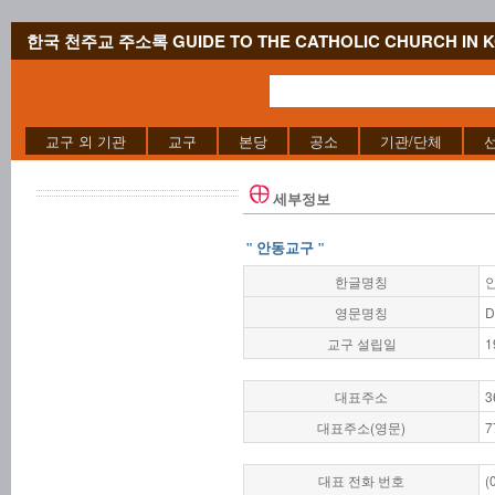
한국 천주교 주소록 GUIDE TO THE CATHOLIC CHURCH IN 
교구 외 기관
교구
본당
공소
기관/단체
세부정보
" 안동교구 "
한글명칭
영문명칭
D
교구 설립일
1
대표주소
3
대표주소(영문)
7
대표 전화 번호
(