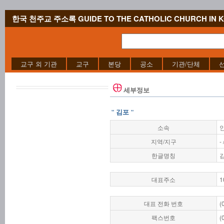
한국 천주교 주소록 GUIDE TO THE CATHOLIC CHURCH IN 
교구 외 기관
교구
본당
공소
기관/단체
세부정보
" 김포 "
소속
지역/지구
-
한글명칭
대표주소
1
대표 전화 번호
(
팩스번호
(