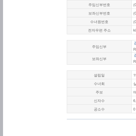
주임신부번호
(
보좌신부번호
(
수녀원번호
(
전자우편 주소
k
주임신부
R
보좌신부
R
설립일
1
수녀회
주보
신자수
6
공소수
0