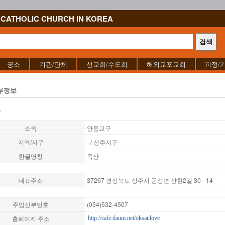
CATHOLIC CHURCH IN KOREA
공소
기관/단체
선교회/수도회
해외교포교회
피정/
부정보
"
소속
안동교구
지역/지구
- / 상주지구
한글명칭
옥산
대표주소
37267 경상북도 상주시 공성면 산현2길 30 - 14
주임신부번호
(054)532-4507
홈페이지 주소
http://cafe.daum.net/oksanlove