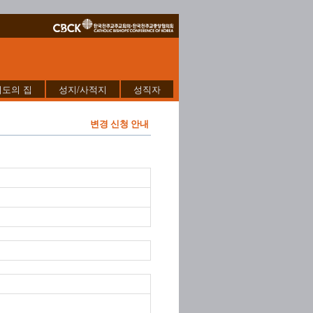
기도의 집
성지/사적지
성직자
변경 신청 안내