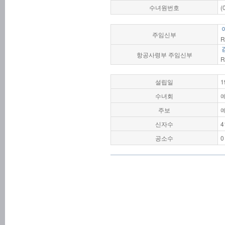
수녀원번호
(
주임신부
R
항공사령부 주임신부
R
설립일
1
수녀회
주보
신자수
4
공소수
0