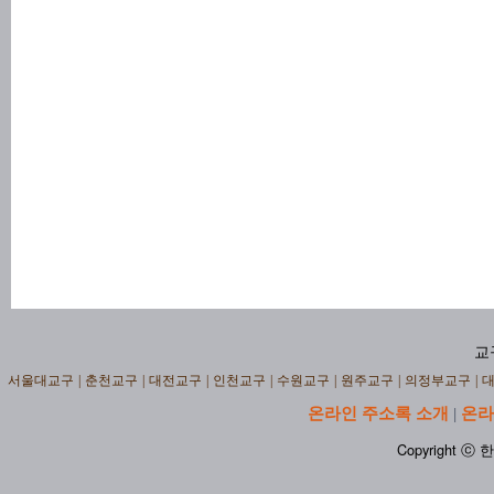
교
서울대교구
|
춘천교구
|
대전교구
|
인천교구
|
수원교구
|
원주교구
|
의정부교구
|
온라인 주소록 소개
온라
|
Copyright ⓒ