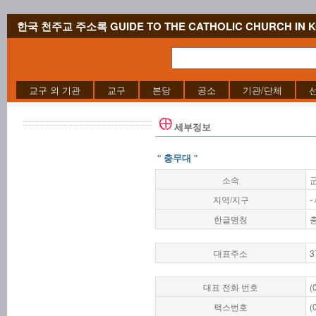
한국 천주교 주소록 GUIDE TO THE CATHOLIC CHURCH IN 
교구 외 기관
교구
본당
공소
기관/단체
세부정보
" 충무대 "
소속
지역/지구
-
한글명칭
대표주소
3
대표 전화 번호
(
팩스번호
(