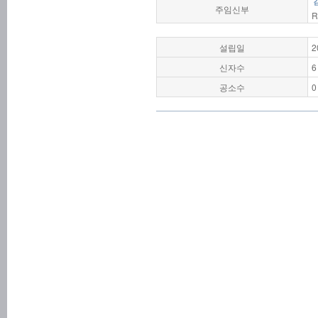
주임신부
R
설립일
2
신자수
6
공소수
0