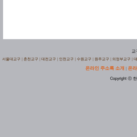
교
서울대교구
|
춘천교구
|
대전교구
|
인천교구
|
수원교구
|
원주교구
|
의정부교구
|
온라인 주소록 소개
온라
|
Copyright ⓒ