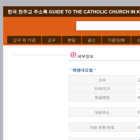
한국 천주교 주소록 GUIDE TO THE CATHOLIC CHURCH IN 
교구 외 기관
교구
본당
공소
기관/단체
세부정보
" 해병대요람 "
소속
지역/지구
-
한글명칭
대표주소
3
대표 전화 번호
(