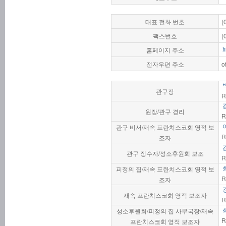
대표 전화 번호
(
팩스번호
(
홈페이지 주소
h
전자우편 주소
o
관구장
R
원장/관구 경리
R
관구 비서/재속 프란치스코회 영적 보
R
조자
관구 징수자/성소후원회 보조
R
피정의 집/재속 프란치스코회 영적 보
R
조자
재속 프란치스코회 영적 보조자
R
성소후원회/피정의 집 사무국장/재속
R
프란치스코회 영적 보조자