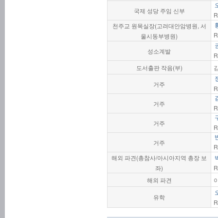
국제 성당 주임 신부
R
천주교 원목실장(고려대안암병원, 서
R
울시동부병원)
성소계발
R
도서출판 작음(부)
거주
R
거주
R
거주
R
거주
R
해외 파견(총참사/아시아지역 총장 보
좌)
R
해외 파견
유학
R