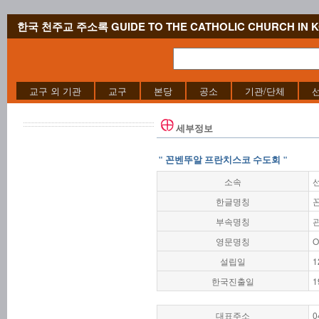
한국 천주교 주소록 GUIDE TO THE CATHOLIC CHURCH IN 
교구 외 기관
교구
본당
공소
기관/단체
세부정보
" 꼰벤뚜알 프란치스코 수도회 "
소속
한글명칭
부속명칭
영문명칭
O
설립일
1
한국진출일
1
대표주소
0