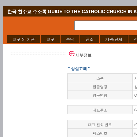
한국 천주교 주소록 GUIDE TO THE CATHOLIC CHURCH IN 
교구 외 기관
교구
본당
공소
기관/단체
세부정보
" 상설고해 "
소속
한글명칭
영문명칭
C
대표주소
0
대표 전화 번호
(
팩스번호
(