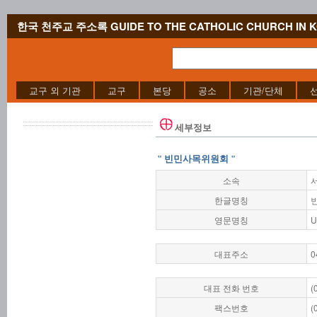
한국 천주교 주소록 GUIDE TO THE CATHOLIC CHURCH IN 
교구 외 기관
교구
본당
공소
기관/단체
세부정보
" 빈민사목위원회 "
소속
한글명칭
영문명칭
U
대표주소
0
대표 전화 번호
(
팩스번호
(