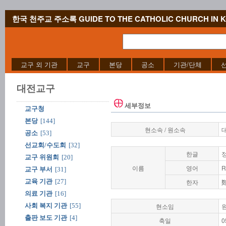
한국 천주교 주소록 GUIDE TO THE CATHOLIC CHURCH IN 
교구 외 기관
교구
본당
공소
기관/단체
대전교구
세부정보
교구청
본당
[144]
현소속 / 원소속
공소
[53]
선교회/수도회
[32]
한글
교구 위원회
[20]
이름
영어
R
교구 부서
[31]
교육 기관
[27]
한자
의료 기관
[16]
사회 복지 기관
[55]
현소임
출판 보도 기관
[4]
축일
0