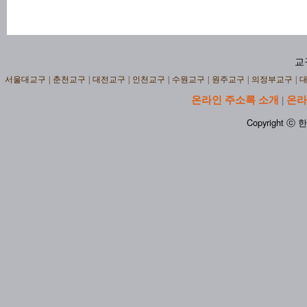
교
서울대교구
|
춘천교구
|
대전교구
|
인천교구
|
수원교구
|
원주교구
|
의정부교구
|
온라인 주소록 소개
온라
|
Copyright ⓒ