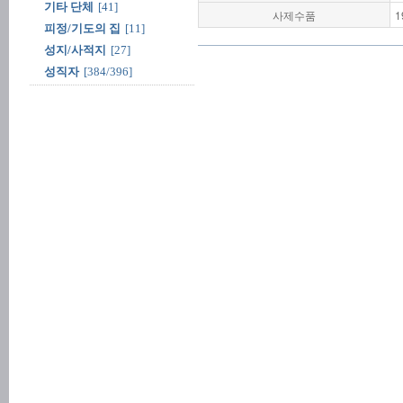
기타 단체
[41]
사제수품
1
피정/기도의 집
[11]
성지/사적지
[27]
성직자
[384/396]