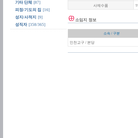
기타 단체
[87]
사제수품
1
피정/기도의 집
[16]
성지/사적지
[9]
소임지 정보
성직자
[358/365]
소속 / 구분
인천교구 / 본당