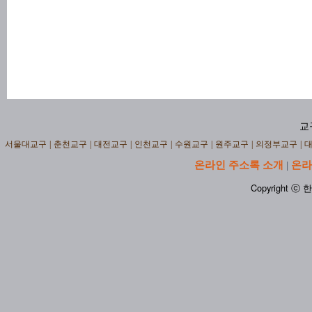
교
서울대교구
|
춘천교구
|
대전교구
|
인천교구
|
수원교구
|
원주교구
|
의정부교구
|
온라인 주소록 소개
온라
|
Copyright ⓒ