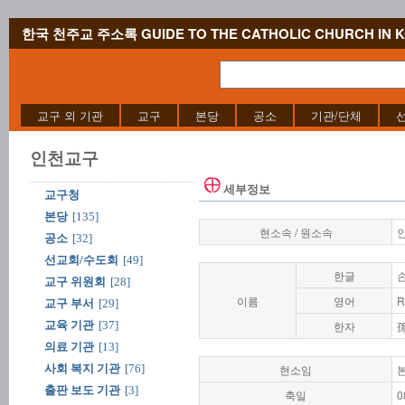
한국 천주교 주소록 GUIDE TO THE CATHOLIC CHURCH IN 
교구 외 기관
교구
본당
공소
기관/단체
인천교구
세부정보
교구청
본당
[135]
현소속 / 원소속
공소
[32]
선교회/수도회
[49]
한글
교구 위원회
[28]
이름
영어
R
교구 부서
[29]
교육 기관
[37]
한자
의료 기관
[13]
사회 복지 기관
[76]
현소임
출판 보도 기관
[3]
축일
0