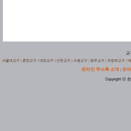
교
서울대교구
|
춘천교구
|
대전교구
|
인천교구
|
수원교구
|
원주교구
|
의정부교구
|
온라인 주소록 소개
온라
|
Copyright ⓒ