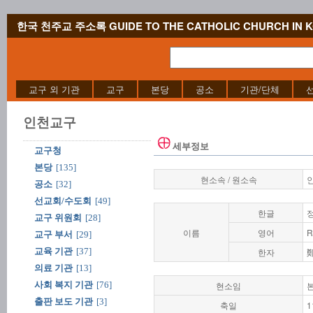
한국 천주교 주소록 GUIDE TO THE CATHOLIC CHURCH IN 
교구 외 기관
교구
본당
공소
기관/단체
인천교구
세부정보
교구청
본당
[135]
현소속 / 원소속
공소
[32]
선교회/수도회
[49]
한글
교구 위원회
[28]
이름
영어
R
교구 부서
[29]
교육 기관
[37]
한자
의료 기관
[13]
사회 복지 기관
[76]
현소임
출판 보도 기관
[3]
축일
1