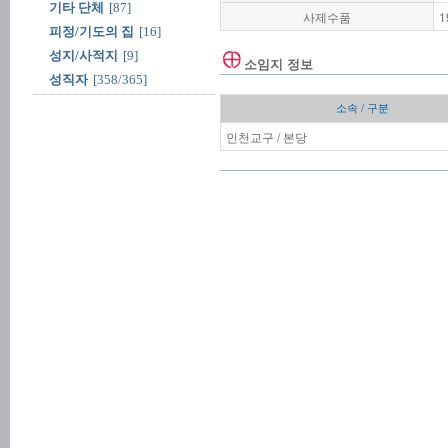
기타 단체
[87]
사제수품
1
피정/기도의 집
[16]
성지/사적지
[9]
소임지 정보
성직자
[358/365]
소속 / 구분
인천교구 / 본당