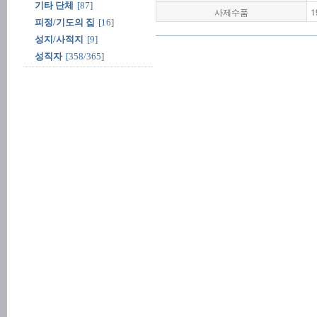
기타 단체
[87]
사제수품
1
피정/기도의 집
[16]
성지/사적지
[9]
성직자
[358/365]