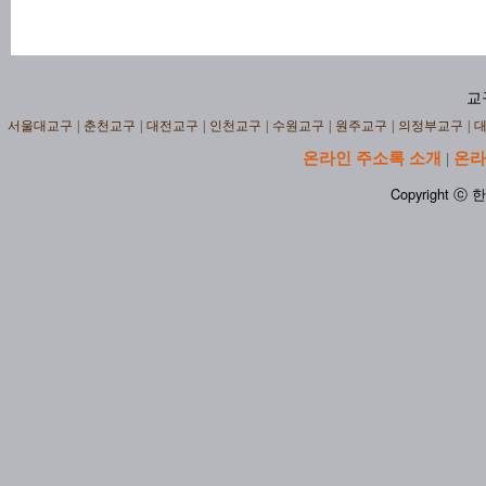
교
서울대교구
|
춘천교구
|
대전교구
|
인천교구
|
수원교구
|
원주교구
|
의정부교구
|
온라인 주소록 소개
온라
|
Copyright ⓒ