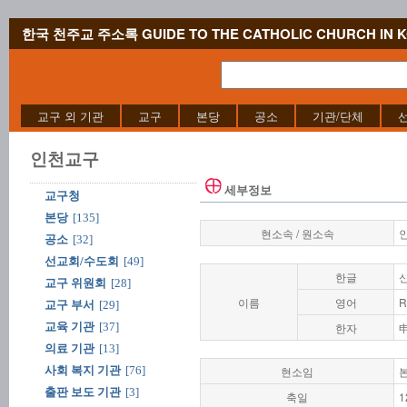
한국 천주교 주소록 GUIDE TO THE CATHOLIC CHURCH IN 
교구 외 기관
교구
본당
공소
기관/단체
인천교구
세부정보
교구청
본당
[135]
현소속 / 원소속
공소
[32]
선교회/수도회
[49]
한글
교구 위원회
[28]
이름
영어
R
교구 부서
[29]
교육 기관
[37]
한자
의료 기관
[13]
사회 복지 기관
[76]
현소임
출판 보도 기관
[3]
축일
1