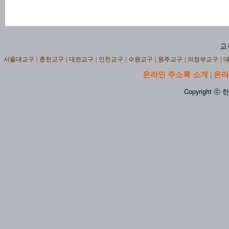
교
서울대교구
|
춘천교구
|
대전교구
|
인천교구
|
수원교구
|
원주교구
|
의정부교구
|
온라인 주소록 소개
온라
|
Copyright ⓒ