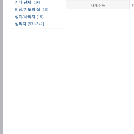
기타 단체
[104]
사제수품
1
피정/기도의 집
[18]
성지/사적지
[19]
성직자
[531/542]