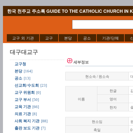
한국 천주교 주소록 GUIDE TO THE CATHOLIC CHURCH IN 
교구 외 기관
교구
본당
공소
기관/단체
대구대교구
세부정보
교구청
본당
[164]
현소속 / 원소속
공소
[13]
선교회/수도회
[23]
한글
교구 위원회
[0]
이름
영어
교구 부서
[50]
교육 기관
[66]
한자
의료 기관
[8]
사회 복지 기관
[88]
현소임
출판 보도 기관
[7]
축일
0