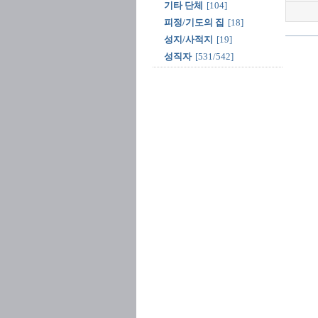
기타 단체
[104]
피정/기도의 집
[18]
성지/사적지
[19]
성직자
[531/542]