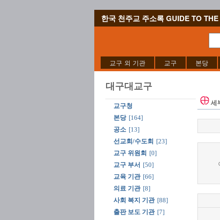
한국 천주교 주소록 GUIDE TO THE 
교구 외 기관
교구
본당
대구대교구
세
교구청
본당
[164]
공소
[13]
선교회/수도회
[23]
교구 위원회
[0]
교구 부서
[50]
교육 기관
[66]
의료 기관
[8]
사회 복지 기관
[88]
출판 보도 기관
[7]