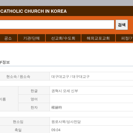
CATHOLIC CHURCH IN KOREA
공소
기관/단체
선교회/수도회
해외교포교회
피정/
부정보
현소속 / 원소속
대구대교구 / 대구대교구
한글
권혁시 모세 신부
이름
영어
한자
權赫時
현소임
원로사목/성사전담
축일
09.04