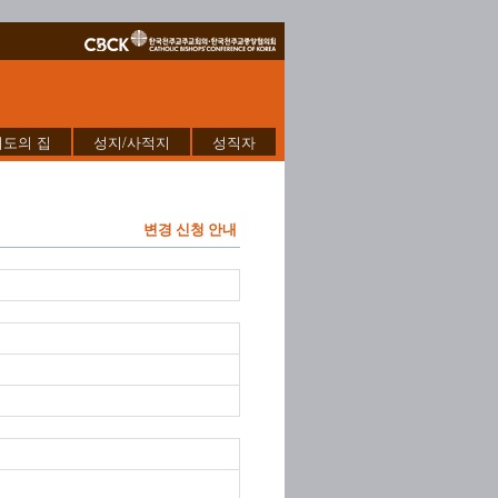
기도의 집
성지/사적지
성직자
변경 신청 안내