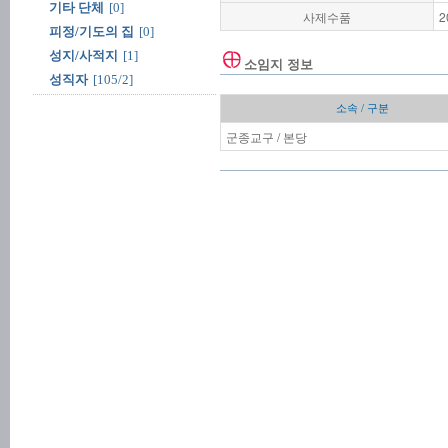
기타 단체
[0]
사제수품
2
피정/기도의 집
[0]
성지/사적지
[1]
소임지 정보
성직자
[105/2]
소속 / 구분
군종교구 / 본당