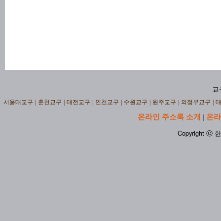
교
서울대교구
|
춘천교구
|
대전교구
|
인천교구
|
수원교구
|
원주교구
|
의정부교구
|
온라인 주소록 소개
온라
|
Copyright ⓒ