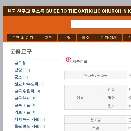
한국 천주교 주소록 GUIDE TO THE CATHOLIC CHURCH IN 
교구 외 기관
교구
본당
공소
기관/단체
군종교구
세부정보
교구청
본당
[95]
현소속 / 원소속
공소
[0]
선교회/수도회
[1]
한글
교구 위원회
[0]
이름
영어
R
교구 부서
[8]
교육 기관
[0]
한자
의료 기관
[0]
사회 복지 기관
[0]
현소임
출판 보도 기관
[0]
축일
0