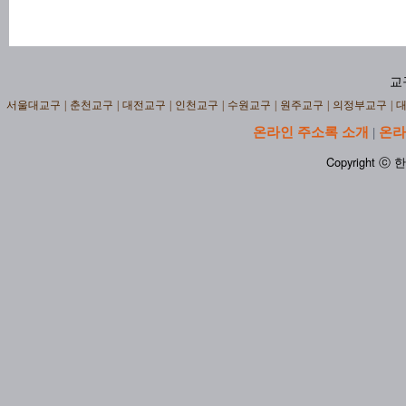
교
서울대교구
|
춘천교구
|
대전교구
|
인천교구
|
수원교구
|
원주교구
|
의정부교구
|
온라인 주소록 소개
온라
|
Copyright ⓒ