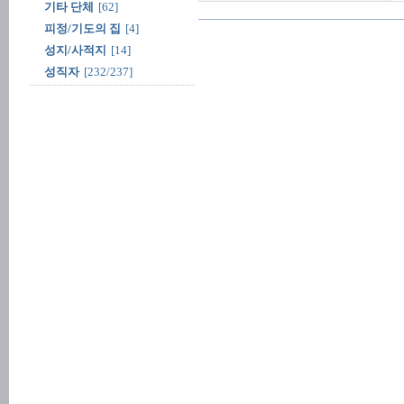
기타 단체
[62]
피정/기도의 집
[4]
성지/사적지
[14]
성직자
[232/237]