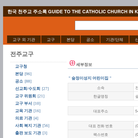
한국 천주교 주소록 GUIDE TO THE CATHOLIC CHURCH IN 
교구 외 기관
교구
본당
공소
기관/단체
전주교구
세부정보
교구청
본당
[96]
" 숲정이성지 어린이집 "
공소
[88]
소속
선교회/수도회
[27]
한글명칭
교구 위원회
[21]
교구 부서
[10]
대표주소
교육 기관
[16]
의료 기관
[4]
대표 전화 번호
(
사회 복지 기관
[56]
출판 보도 기관
[3]
팩스번호
(