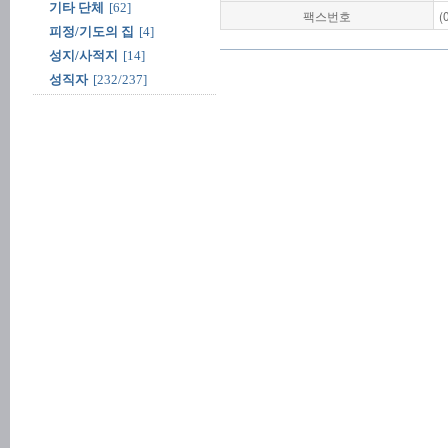
기타 단체
[62]
팩스번호
(
피정/기도의 집
[4]
성지/사적지
[14]
성직자
[232/237]