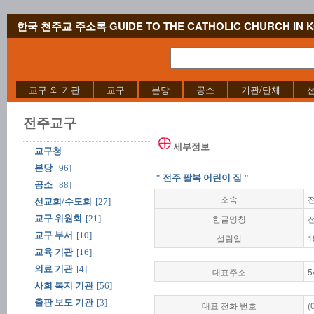
한국 천주교 주소록 GUIDE TO THE CATHOLIC CHURCH IN 
교구 외 기관
교구
본당
공소
기관/단체
전주교구
세부정보
교구청
본당
[96]
" 전주 팔복 어린이 집 "
공소
[88]
소속
선교회/수도회
[27]
한글명칭
교구 위원회
[21]
교구 부서
[10]
설립일
1
교육 기관
[16]
의료 기관
[4]
대표주소
5
사회 복지 기관
[56]
출판 보도 기관
[3]
대표 전화 번호
(