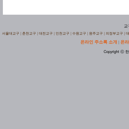
교
서울대교구
|
춘천교구
|
대전교구
|
인천교구
|
수원교구
|
원주교구
|
의정부교구
|
온라인 주소록 소개
온라
|
Copyright ⓒ