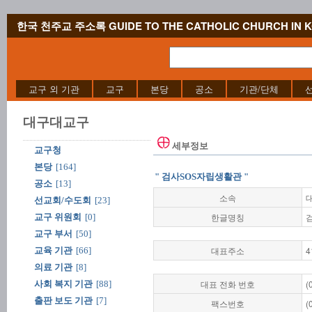
한국 천주교 주소록 GUIDE TO THE CATHOLIC CHURCH IN 
교구 외 기관
교구
본당
공소
기관/단체
대구대교구
세부정보
교구청
본당
[164]
" 검사SOS자립생활관 "
공소
[13]
소속
선교회/수도회
[23]
한글명칭
교구 위원회
[0]
교구 부서
[50]
대표주소
4
교육 기관
[66]
의료 기관
[8]
대표 전화 번호
(
사회 복지 기관
[88]
출판 보도 기관
[7]
팩스번호
(