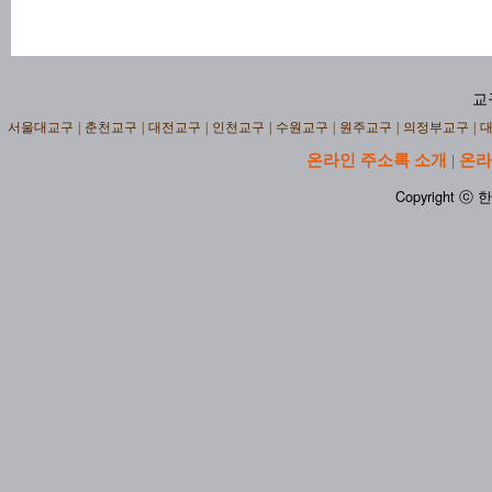
교
서울대교구
|
춘천교구
|
대전교구
|
인천교구
|
수원교구
|
원주교구
|
의정부교구
|
온라인 주소록 소개
온라
|
Copyright ⓒ