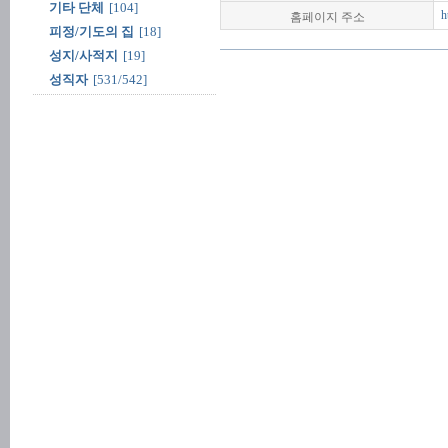
기타 단체
[104]
홈페이지 주소
h
피정/기도의 집
[18]
성지/사적지
[19]
성직자
[531/542]