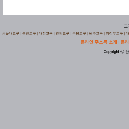
교
서울대교구
|
춘천교구
|
대전교구
|
인천교구
|
수원교구
|
원주교구
|
의정부교구
|
온라인 주소록 소개
온라
|
Copyright ⓒ