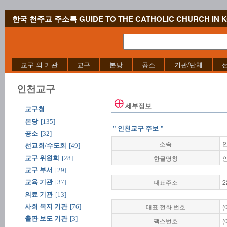
한국 천주교 주소록 GUIDE TO THE CATHOLIC CHURCH IN 
교구 외 기관
교구
본당
공소
기관/단체
인천교구
세부정보
교구청
본당
[135]
" 인천교구 주보 "
공소
[32]
소속
선교회/수도회
[49]
한글명칭
교구 위원회
[28]
교구 부서
[29]
대표주소
2
교육 기관
[37]
의료 기관
[13]
대표 전화 번호
(
사회 복지 기관
[76]
출판 보도 기관
[3]
팩스번호
(