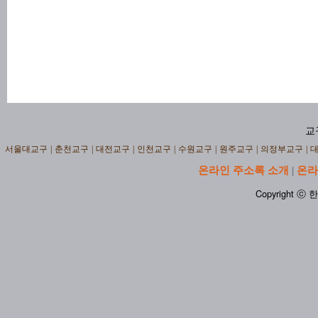
교
서울대교구
|
춘천교구
|
대전교구
|
인천교구
|
수원교구
|
원주교구
|
의정부교구
|
온라인 주소록 소개
온라
|
Copyright ⓒ