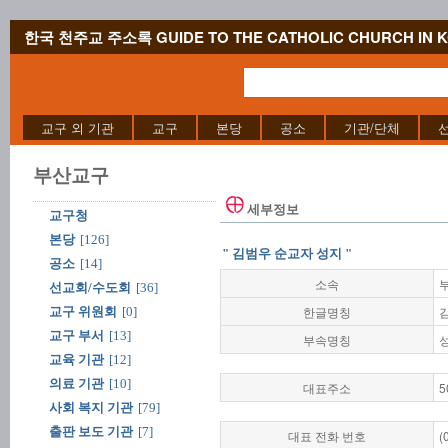
한국 천주교 주소록 GUIDE TO THE CATHOLIC CHURCH IN 
교구 외 기관
교구
본당
공소
기관/단체
부산교구
세부정보
교구청
본당
[126]
" 김범우 순교자 성지 "
공소
[14]
소속
선교회/수도회
[36]
한글명칭
교구 위원회
[0]
교구 부서
[13]
부속명칭
교육 기관
[12]
의료 기관
[10]
대표주소
5
사회 복지 기관
[79]
출판 보도 기관
[7]
대표 전화 번호
(