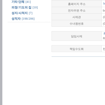
기타 단체
[41]
홈페이지 주소
h
피정/기도의 집
[10]
전자우편 주소
b
성지/사적지
[7]
사제관
(
성직자
[198/206]
수녀원번호
(
담임사제
R
책임수도회