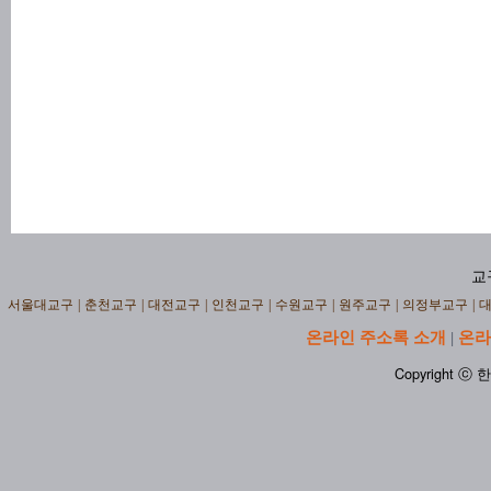
교
서울대교구
|
춘천교구
|
대전교구
|
인천교구
|
수원교구
|
원주교구
|
의정부교구
|
온라인 주소록 소개
온라
|
Copyright ⓒ