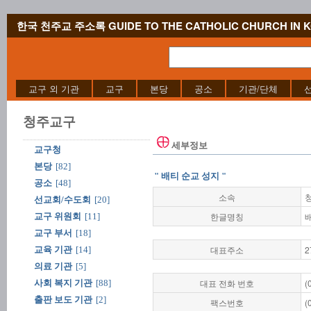
한국 천주교 주소록 GUIDE TO THE CATHOLIC CHURCH IN 
교구 외 기관
교구
본당
공소
기관/단체
청주교구
세부정보
교구청
본당
[82]
" 배티 순교 성지 "
공소
[48]
소속
선교회/수도회
[20]
한글명칭
교구 위원회
[11]
교구 부서
[18]
대표주소
2
교육 기관
[14]
의료 기관
[5]
대표 전화 번호
(
사회 복지 기관
[88]
출판 보도 기관
[2]
팩스번호
(