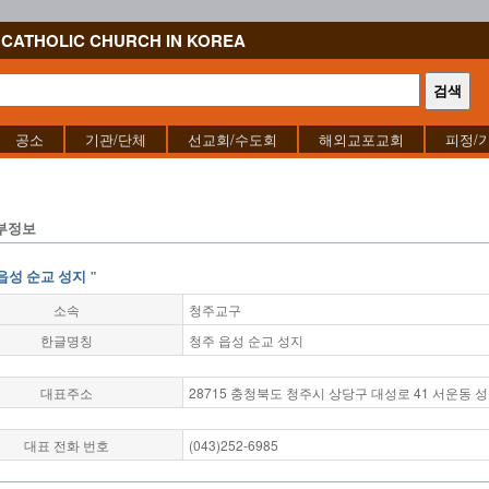
CATHOLIC CHURCH IN KOREA
공소
기관/단체
선교회/수도회
해외교포교회
피정/
부정보
 읍성 순교 성지 "
소속
청주교구
한글명칭
청주 읍성 순교 성지
대표주소
28715 충청북도 청주시 상당구 대성로 41 서운동 
대표 전화 번호
(043)252-6985