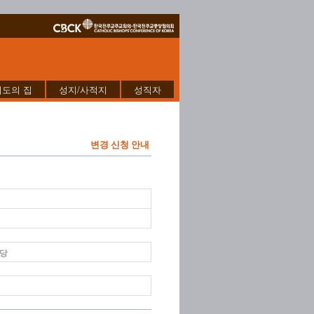
기도의 집
성지/사적지
성직자
변경 신청 안내
성당