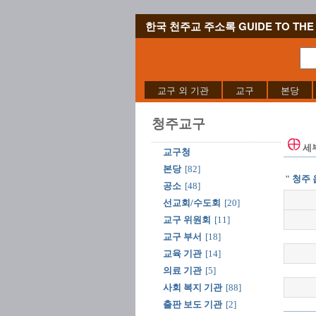
한국 천주교 주소록 GUIDE TO THE 
교구 외 기관
교구
본당
청주교구
세
교구청
본당
[82]
" 청주
공소
[48]
선교회/수도회
[20]
교구 위원회
[11]
교구 부서
[18]
교육 기관
[14]
의료 기관
[5]
사회 복지 기관
[88]
출판 보도 기관
[2]