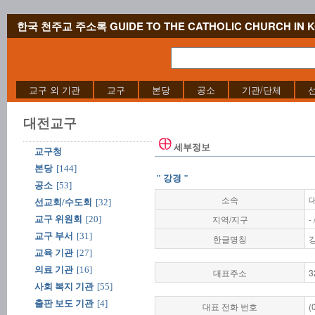
한국 천주교 주소록 GUIDE TO THE CATHOLIC CHURCH IN 
교구 외 기관
교구
본당
공소
기관/단체
대전교구
세부정보
교구청
본당
[144]
" 강경 "
공소
[53]
소속
선교회/수도회
[32]
지역/지구
-
교구 위원회
[20]
교구 부서
[31]
한글명칭
교육 기관
[27]
의료 기관
[16]
대표주소
3
사회 복지 기관
[55]
출판 보도 기관
[4]
대표 전화 번호
(