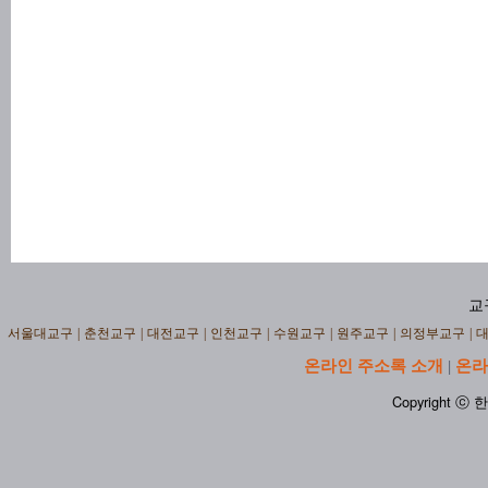
교
서울대교구
|
춘천교구
|
대전교구
|
인천교구
|
수원교구
|
원주교구
|
의정부교구
|
온라인 주소록 소개
온라
|
Copyright ⓒ