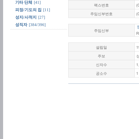
기타 단체
[41]
팩스번호
(
피정/기도의 집
[11]
주임신부번호
(
성지/사적지
[27]
성직자
[384/396]
주임신부
R
설립일
1
주보
신자수
1
공소수
1