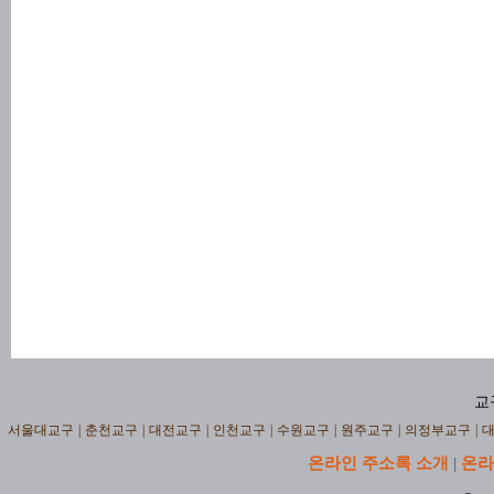
교
서울대교구
|
춘천교구
|
대전교구
|
인천교구
|
수원교구
|
원주교구
|
의정부교구
|
온라인 주소록 소개
온라
|