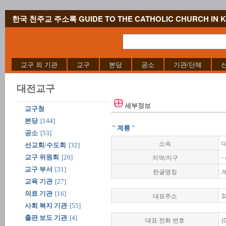
한국 천주교 주소록 GUIDE TO THE CATHOLIC CHURCH IN 
교구 외 기관
교구
본당
공소
기관/단체
대전교구
세부정보
교구청
본당
[144]
" 계룡 "
공소
[53]
소속
선교회/수도회
[32]
지역/지구
-
교구 위원회
[20]
교구 부서
[31]
한글명칭
교육 기관
[27]
의료 기관
[16]
대표주소
3
사회 복지 기관
[55]
출판 보도 기관
[4]
대표 전화 번호
(