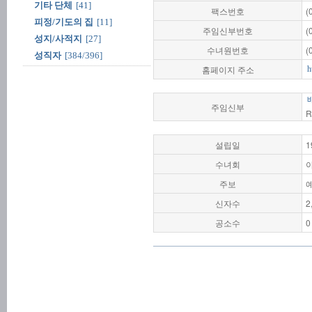
기타 단체
[41]
팩스번호
(
피정/기도의 집
[11]
주임신부번호
(
성지/사적지
[27]
수녀원번호
(
성직자
[384/396]
홈페이지 주소
h
주임신부
R
설립일
1
수녀회
주보
신자수
2
공소수
0