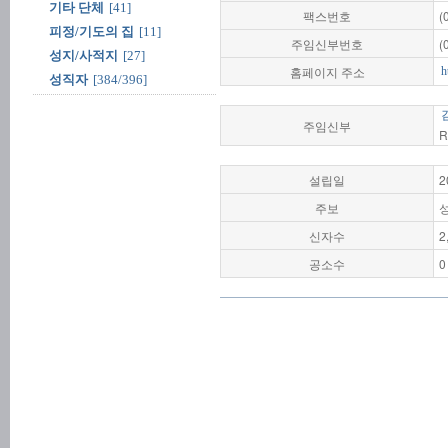
기타 단체
[41]
팩스번호
(
피정/기도의 집
[11]
주임신부번호
(
성지/사적지
[27]
홈페이지 주소
h
성직자
[384/396]
주임신부
R
설립일
2
주보
신자수
2
공소수
0