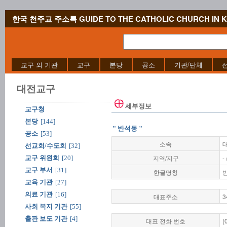
한국 천주교 주소록 GUIDE TO THE CATHOLIC CHURCH IN 
교구 외 기관
교구
본당
공소
기관/단체
대전교구
세부정보
교구청
본당
[144]
" 반석동 "
공소
[53]
소속
선교회/수도회
[32]
지역/지구
-
교구 위원회
[20]
교구 부서
[31]
한글명칭
교육 기관
[27]
의료 기관
[16]
대표주소
3
사회 복지 기관
[55]
출판 보도 기관
[4]
대표 전화 번호
(