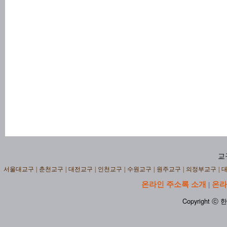
교
서울대교구
|
춘천교구
|
대전교구
|
인천교구
|
수원교구
|
원주교구
|
의정부교구
|
온라인 주소록 소개
온라
|
Copyright ⓒ