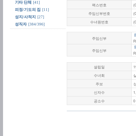
기타 단체
[41]
팩스번호
(
피정/기도의 집
[11]
주임신부번호
(
성지/사적지
[27]
수녀원번호
(
성직자
[384/396]
주임신부
R
주임신부
R
설립일
1
수녀회
주보
신자수
1
공소수
0