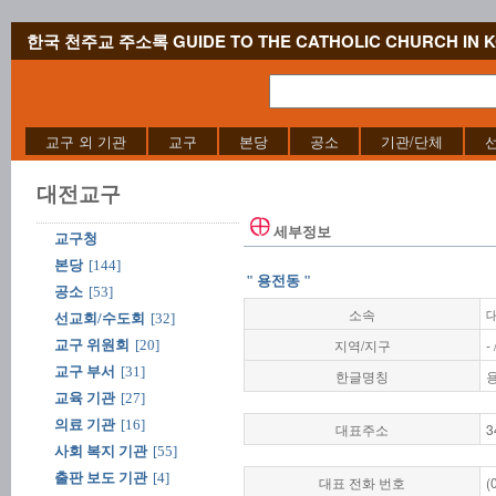
한국 천주교 주소록 GUIDE TO THE CATHOLIC CHURCH IN 
교구 외 기관
교구
본당
공소
기관/단체
대전교구
세부정보
교구청
본당
[144]
" 용전동 "
공소
[53]
소속
선교회/수도회
[32]
지역/지구
-
교구 위원회
[20]
교구 부서
[31]
한글명칭
교육 기관
[27]
의료 기관
[16]
대표주소
3
사회 복지 기관
[55]
출판 보도 기관
[4]
대표 전화 번호
(