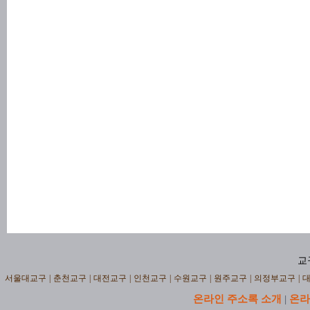
교
서울대교구
|
춘천교구
|
대전교구
|
인천교구
|
수원교구
|
원주교구
|
의정부교구
|
온라인 주소록 소개
온라
|