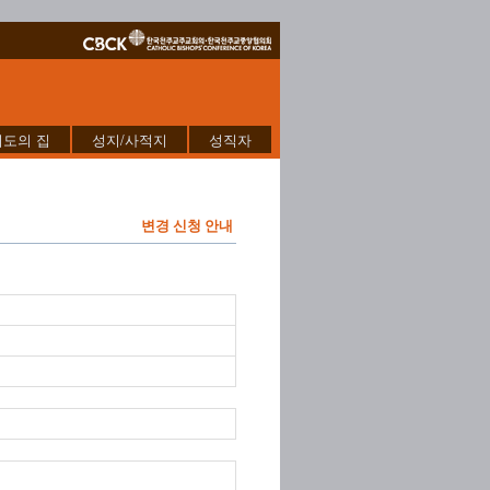
기도의 집
성지/사적지
성직자
변경 신청 안내