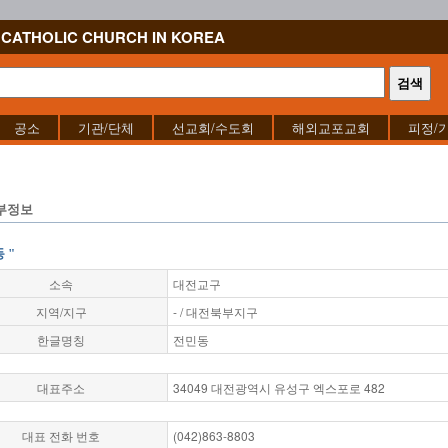
CATHOLIC CHURCH IN KOREA
공소
기관/단체
선교회/수도회
해외교포교회
피정/
부정보
 "
소속
대전교구
지역/지구
- / 대전북부지구
한글명칭
전민동
대표주소
34049 대전광역시 유성구 엑스포로 482
대표 전화 번호
(042)863-8803