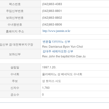
팩스번호
(042)863-4383
주임신부번호
(042)863-8801
보좌신부번호
(042)863-8802
수녀원번호
(042)863-8806
홈페이지 주소
http://www.junmin.or.kr
변윤철 다미아노 신부
임신부 겸 대전북부지구장
Rev. Damianus Byon Yun-Chol
김대주 세례자요한 신부
보좌신부
Rev. John the baptist Kim Dae Ju
설립일
1997.1.20.
수녀회
올리베따노 성 베네딕도 수녀회
주보
성 토마스 사도
신자수
1,760
공소수
0