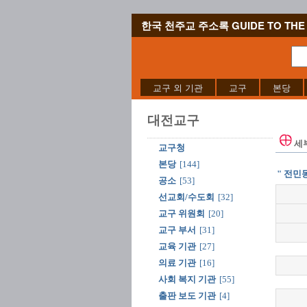
한국 천주교 주소록 GUIDE TO THE 
교구 외 기관
교구
본당
대전교구
세
교구청
본당
[144]
" 전민동
공소
[53]
선교회/수도회
[32]
교구 위원회
[20]
교구 부서
[31]
교육 기관
[27]
의료 기관
[16]
사회 복지 기관
[55]
출판 보도 기관
[4]