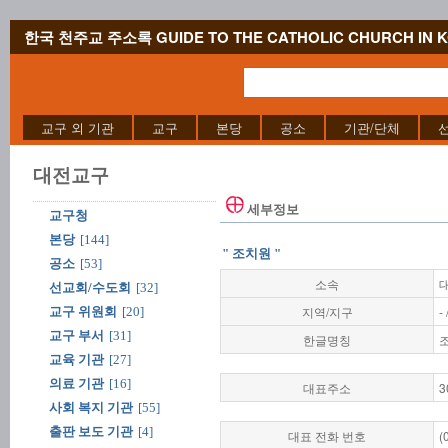
한국 천주교 주소록 GUIDE TO THE CATHOLIC CHURCH IN 
교구 외 기관
교구
본당
공소
기관/단체
대전교구
세부정보
교구청
본당
[144]
" 조치원 "
공소
[53]
소속
선교회/수도회
[32]
지역/지구
-
교구 위원회
[20]
교구 부서
[31]
한글명칭
교육 기관
[27]
의료 기관
[16]
대표주소
사회 복지 기관
[55]
출판 보도 기관
[4]
대표 전화 번호
(