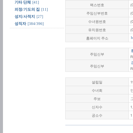
기타 단체
[41]
팩스번호
(
피정/기도의 집
[11]
주임신부번호
(
성지/사적지
[27]
수녀원번호
(
성직자
[384/396]
유치원번호
(
홈페이지 주소
h
주임신부
R
주임신부
R
설립일
1
수녀회
주보
신자수
1
공소수
1