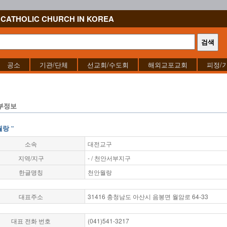
CATHOLIC CHURCH IN KOREA
공소
기관/단체
선교회/수도회
해외교포교회
피정/
부정보
월랑 "
소속
대전교구
지역/지구
- / 천안서부지구
한글명칭
천안월랑
대표주소
31416 충청남도 아산시 음봉면 월암로 64-33
대표 전화 번호
(041)541-3217