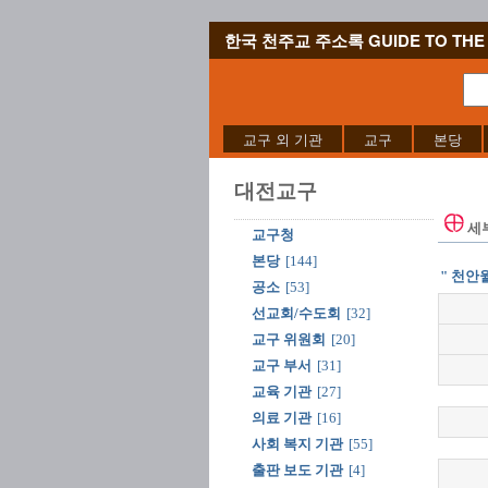
한국 천주교 주소록 GUIDE TO THE 
교구 외 기관
교구
본당
대전교구
세
교구청
본당
[144]
" 천안
공소
[53]
선교회/수도회
[32]
교구 위원회
[20]
교구 부서
[31]
교육 기관
[27]
의료 기관
[16]
사회 복지 기관
[55]
출판 보도 기관
[4]