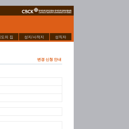
기도의 집
성지/사적지
성직자
변경 신청 안내