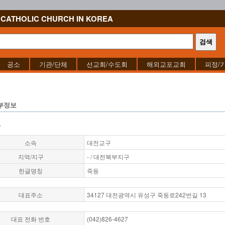
CATHOLIC CHURCH IN KOREA
공소
기관/단체
선교회/수도회
해외교포교회
피정/
부정보
"
소속
대전교구
지역/지구
- / 대전북부지구
한글명칭
죽동
대표주소
34127 대전광역시 유성구 죽동로242번길 13
대표 전화 번호
(042)826-4627