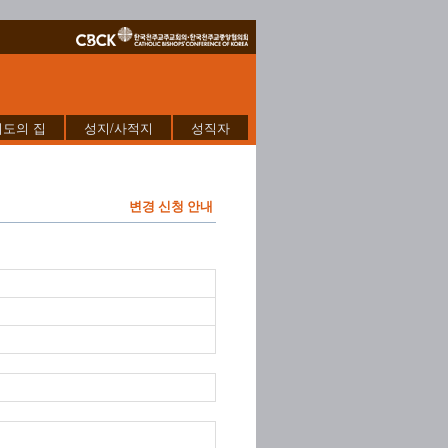
기도의 집
성지/사적지
성직자
변경 신청 안내