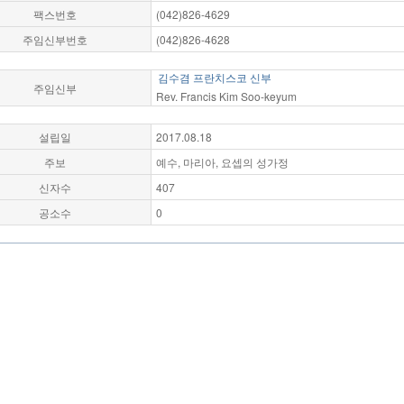
팩스번호
(042)826-4629
주임신부번호
(042)826-4628
김수겸 프란치스코 신부
주임신부
Rev. Francis Kim Soo-keyum
설립일
2017.08.18
주보
예수, 마리아, 요셉의 성가정
신자수
407
공소수
0