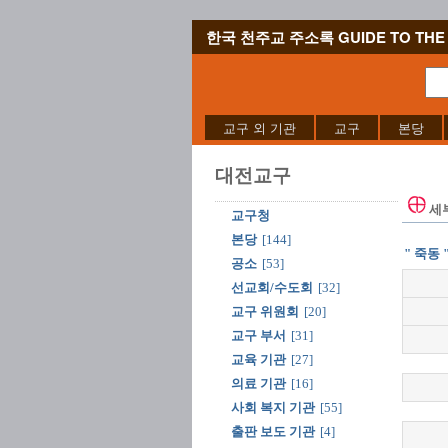
한국 천주교 주소록 GUIDE TO THE 
교구 외 기관
교구
본당
대전교구
세
교구청
본당
[144]
" 죽동 
공소
[53]
선교회/수도회
[32]
교구 위원회
[20]
교구 부서
[31]
교육 기관
[27]
의료 기관
[16]
사회 복지 기관
[55]
출판 보도 기관
[4]