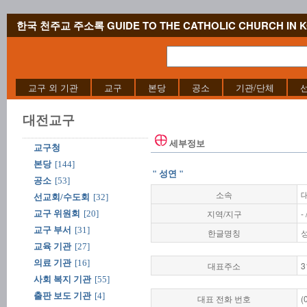
한국 천주교 주소록 GUIDE TO THE CATHOLIC CHURCH IN 
교구 외 기관
교구
본당
공소
기관/단체
대전교구
세부정보
교구청
본당
[144]
" 성연 "
공소
[53]
소속
선교회/수도회
[32]
지역/지구
-
교구 위원회
[20]
교구 부서
[31]
한글명칭
교육 기관
[27]
의료 기관
[16]
대표주소
3
사회 복지 기관
[55]
출판 보도 기관
[4]
대표 전화 번호
(