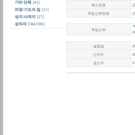
기타 단체
[41]
팩스번호
(
피정/기도의 집
[11]
주임신부번호
(
성지/사적지
[27]
성직자
[384/396]
주임신부
R
설립일
2
신자수
3
공소수
0