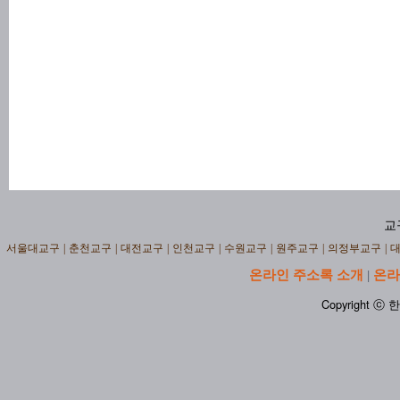
교
서울대교구
|
춘천교구
|
대전교구
|
인천교구
|
수원교구
|
원주교구
|
의정부교구
|
온라인 주소록 소개
온라
|
Copyright ⓒ